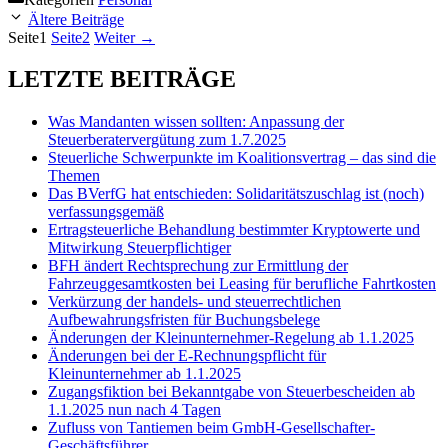
Ältere Beiträge
Seite
1
Seite
2
Weiter
→
LETZTE BEITRÄGE
Was Mandanten wissen sollten: Anpassung der
Steuerberatervergütung zum 1.7.2025
Steuerliche Schwerpunkte im Koalitionsvertrag – das sind die
Themen
Das BVerfG hat entschieden: Solidaritätszuschlag ist (noch)
verfassungsgemäß
Ertragsteuerliche Behandlung bestimmter Kryptowerte und
Mitwirkung Steuerpflichtiger
BFH ändert Rechtsprechung zur Ermittlung der
Fahrzeuggesamtkosten bei Leasing für berufliche Fahrtkosten
Verkürzung der handels- und steuerrechtlichen
Aufbewahrungsfristen für Buchungsbelege
Änderungen der Kleinunternehmer-Regelung ab 1.1.2025
Änderungen bei der E-Rechnungspflicht für
Kleinunternehmer ab 1.1.2025
Zugangsfiktion bei Bekanntgabe von Steuerbescheiden ab
1.1.2025 nun nach 4 Tagen
Zufluss von Tantiemen beim GmbH-Gesellschafter-
Geschäftsführer