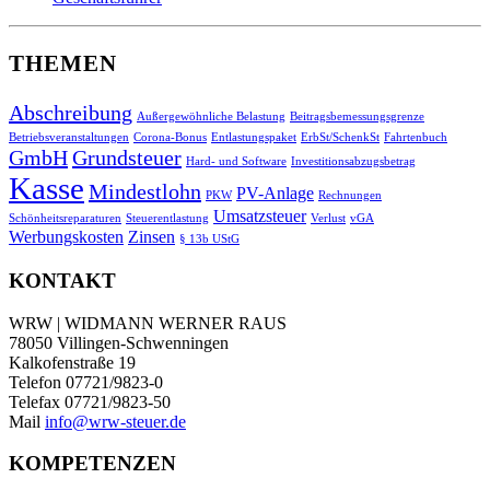
THEMEN
Abschreibung
Außergewöhnliche Belastung
Beitragsbemessungsgrenze
Betriebsveranstaltungen
Corona-Bonus
Entlastungspaket
ErbSt/SchenkSt
Fahrtenbuch
GmbH
Grundsteuer
Hard- und Software
Investitionsabzugsbetrag
Kasse
Mindestlohn
PV-Anlage
PKW
Rechnungen
Umsatzsteuer
Schönheitsreparaturen
Steuerentlastung
Verlust
vGA
Werbungskosten
Zinsen
§ 13b UStG
KONTAKT
WRW | WIDMANN WERNER RAUS
78050 Villingen-Schwenningen
Kalkofenstraße 19
Telefon 07721/9823-0
Telefax 07721/9823-50
Mail
info@wrw-steuer.de
KOMPETENZEN